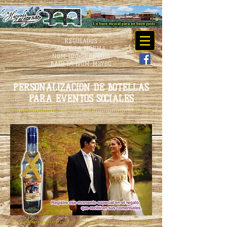
REGULADOS
ANTE LA NORMA
NOM-070-SCFI-2016
BAJO LA NOM-M278C
PERSONALIZACIÓN DE BOTELLAS
PARA EVENTOS SOCIALES