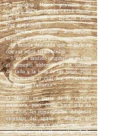
La palabra Mezcal proviene del
náhuatl METL: Maguey CALLI: Cocido.
En la actualidad el término tiene
tres acepciones:
- Nombre aplicado a algunas
especies de maguey.
- La bebida destilada que se elabora
con sus jugos fermentados.
- Y en su sentido original se refiere
el alimento obtenido de la cocción
del tallo y la base de las hojas, ricos
en azúcares el cual fue el sustento
de diversas culturas.
El Mezcal es parte de la cultura
mexicana, pues desde hace más de
500 años, las comunidades indígenas
obtenían del agave o maguey un
licor llamado agua de mezcalli, que
en lengua náhuatl significa “piña