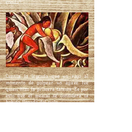
cocida”.
Cuenta la leyenda que un rayo al
momento de golpear un agave fue
quien hizo la primera tatema. Es por
esto que el mezcal se considera la
bebida llegada del cielo.
En otra etapa de la historia en
México, los españoles encontraron
entre otros tesoros, la producción de